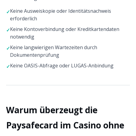
Keine Ausweiskopie oder Identitätsnachweis
erforderlich
Keine Kontoverbindung oder Kreditkartendaten
notwendig
Keine langwierigen Wartezeiten durch
Dokumentenprüfung
Keine OASIS-Abfrage oder LUGAS-Anbindung
Warum überzeugt die
Paysafecard im Casino ohne