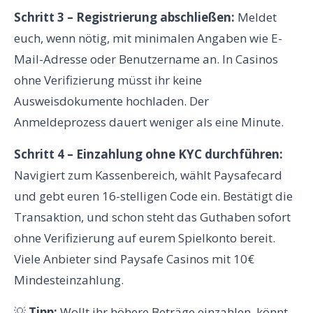
Schritt 3 – Registrierung abschließen:
Meldet
euch, wenn nötig, mit minimalen Angaben wie E-
Mail-Adresse oder Benutzername an. In Casinos
ohne Verifizierung müsst ihr keine
Ausweisdokumente hochladen. Der
Anmeldeprozess dauert weniger als eine Minute.
Schritt 4 – Einzahlung ohne KYC durchführen:
Navigiert zum Kassenbereich, wählt Paysafecard
und gebt euren 16-stelligen Code ein. Bestätigt die
Transaktion, und schon steht das Guthaben sofort
ohne Verifizierung auf eurem Spielkonto bereit.
Viele Anbieter sind Paysafe Casinos mit 10€
Mindesteinzahlung.
💡
Tipp:
Wollt ihr höhere Beträge einzahlen, könnt