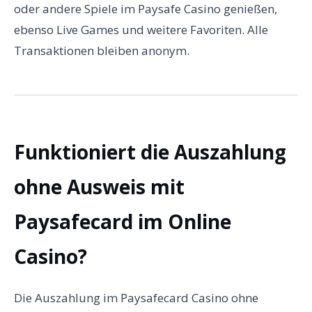
oder andere Spiele im Paysafe Casino genießen,
ebenso Live Games und weitere Favoriten. Alle
Transaktionen bleiben anonym.
Funktioniert die Auszahlung
ohne Ausweis mit
Paysafecard im Online
Casino?
Die Auszahlung im Paysafecard Casino ohne