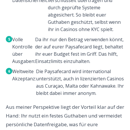
Datensicherheit:
verschlüsselt übertragen und
durch geprüfte Systeme
abgesichert. So bleibt euer
Guthaben geschützt, selbst wenn
ihr in Casinos ohne KYC spielt.
Volle
Da ihr nur den Betrag verwenden könnt,
Kontrolle
der auf eurer Paysafecard liegt, behaltet
über
ihr euer Budget fest im Griff. Das hilft,
Ausgaben:
Einsatzlimits einzuhalten.
Weltweite
Die Paysafecard wird international
Akzeptanz:
unterstützt, auch in lizenzierten Casinos
aus Curaçao, Malta oder Kahnawake. Ihr
bleibt dabei immer anonym.
Aus meiner Perspektive liegt der Vorteil klar auf der
Hand: Ihr nutzt ein festes Guthaben und vermeidet
persönliche Datenfreigabe, was für eure