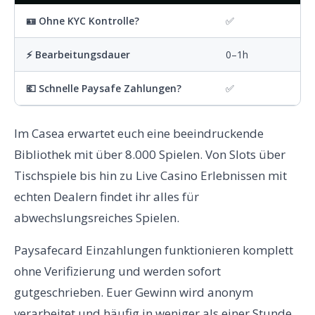
🪪 Ohne KYC Kontrolle?
✅
⚡ Bearbeitungsdauer
0–1h
💶 Schnelle Paysafe Zahlungen?
✅
Im Casea erwartet euch eine beeindruckende
Bibliothek mit über 8.000 Spielen. Von Slots über
Tischspiele bis hin zu Live Casino Erlebnissen mit
echten Dealern findet ihr alles für
abwechslungsreiches Spielen.
Paysafecard Einzahlungen funktionieren komplett
ohne Verifizierung und werden sofort
gutgeschrieben. Euer Gewinn wird anonym
verarbeitet und häufig in weniger als einer Stunde