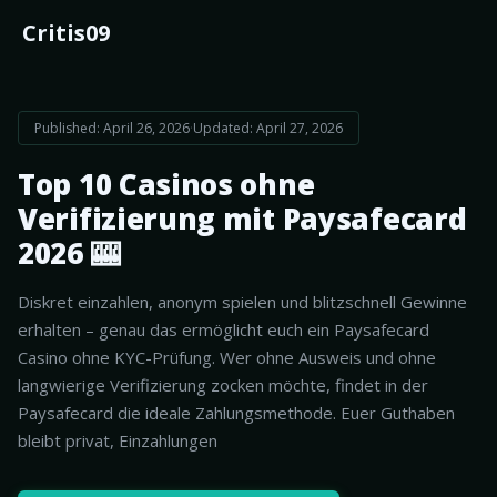
Critis09
Published: April 26, 2026
·
Updated: April 27, 2026
Top 10 Casinos ohne
Verifizierung mit Paysafecard
2026 🎰
Diskret einzahlen, anonym spielen und blitzschnell Gewinne
erhalten – genau das ermöglicht euch ein Paysafecard
Casino ohne KYC-Prüfung. Wer ohne Ausweis und ohne
langwierige Verifizierung zocken möchte, findet in der
Paysafecard die ideale Zahlungsmethode. Euer Guthaben
bleibt privat, Einzahlungen