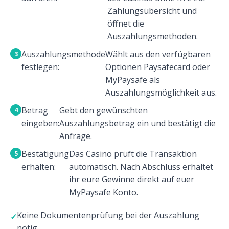
Zahlungsübersicht und
öffnet die
Auszahlungsmethoden.
Auszahlungsmethode
Wählt aus den verfügbaren
festlegen:
Optionen Paysafecard oder
MyPaysafe als
Auszahlungsmöglichkeit aus.
Betrag
Gebt den gewünschten
eingeben:
Auszahlungsbetrag ein und bestätigt die
Anfrage.
Bestätigung
Das Casino prüft die Transaktion
erhalten:
automatisch. Nach Abschluss erhaltet
ihr eure Gewinne direkt auf euer
MyPaysafe Konto.
Keine Dokumentenprüfung bei der Auszahlung
nötig