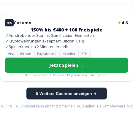
Casumo
4.6
★
#5
150% bis €400 + 100 Freispiele
✓
Aufstrebender Star mit Gamification-Elementen
✓
Kryptowährungen akzeptiert (Bitcoin, ETH)
✓
Spielerkonto in 2 Minuten erstellt
Visa
Bitcoin
Paysafecard
Neteller
ETH
Jetzt Spielen →
18+ | Glücksspiel kann süchtig machen | AGB gelten
5 Weitere Casinos anzeigen ▼
Nur 18+. Glücksspiel kann abhängig machen. AGB gelten.
BeGambleAware.org