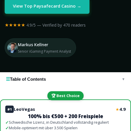
View Top Paysafecard Casino →
★★★★★
4.9/5 — Verified by 470 readers
Markus Kellner
Senior iGaming Payment Analyst
☰
Table of Contents
▼
🏆 Best Choice
LeoVegas
4.9
★
#1
100% bis €500 + 200 Freispiele
✓
Schwedische Lizenz, in Deutschland vollständig reguliert
✓
Mobile-optimiert mit über 3.500 Spielen