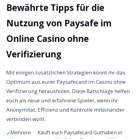
Bewährte Tipps für die
Nutzung von Paysafe im
Online Casino ohne
Verifizierung
Mit einigen zusätzlichen Strategien könnt ihr das
Optimum aus eurer Paysafecard im Casino ohne
Verifizierung herausholen. Diese Ratschläge helfen
euch als neue und erfahrene Spieler, wenn ihr
Anonymität, Effizienz und Kontrolle miteinander
verbinden wollt.
Mehrere
Kauft euch Paysafecard Guthaben in