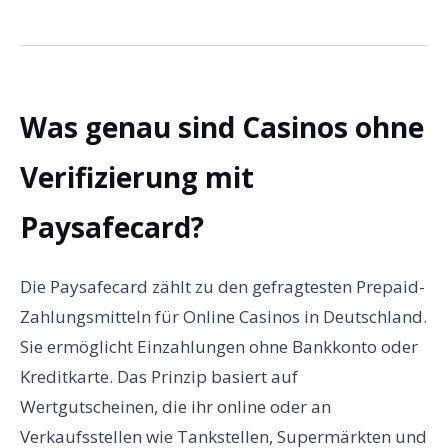
Was genau sind Casinos ohne
Verifizierung mit
Paysafecard?
Die Paysafecard zählt zu den gefragtesten Prepaid-
Zahlungsmitteln für Online Casinos in Deutschland.
Sie ermöglicht Einzahlungen ohne Bankkonto oder
Kreditkarte. Das Prinzip basiert auf
Wertgutscheinen, die ihr online oder an
Verkaufsstellen wie Tankstellen, Supermärkten und